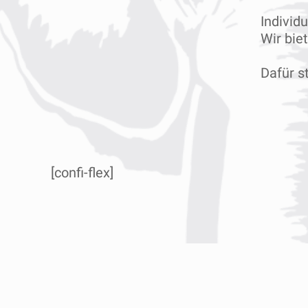
Individ
Wir bie
Dafür s
[confi-flex]